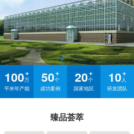
100
50
20
10
万
个
个
人
平米年产能
成功案例
国家地区
研发团队
臻品荟萃